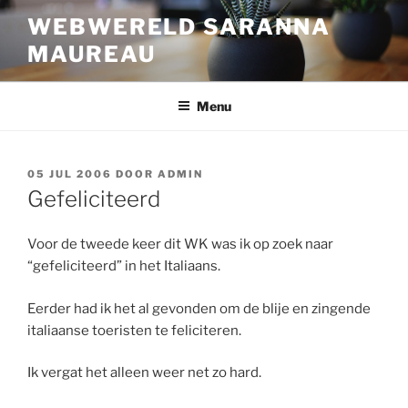
Ga
WEBWERELD SARANNA
naar
MAUREAU
de
inhoud
Menu
GEPLAATST
05 JUL 2006
DOOR
ADMIN
OP
Gefeliciteerd
Voor de tweede keer dit WK was ik op zoek naar
“gefeliciteerd” in het Italiaans.
Eerder had ik het al gevonden om de blije en zingende
italiaanse toeristen te feliciteren.
Ik vergat het alleen weer net zo hard.