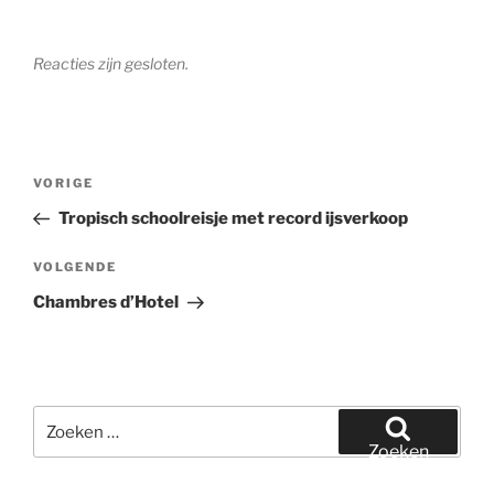
Reacties zijn gesloten.
Bericht
Vorig
VORIGE
navigatie
bericht
Tropisch schoolreisje met record ijsverkoop
Volgend
VOLGENDE
bericht
Chambres d’Hotel
Zoeken
naar:
Zoeken