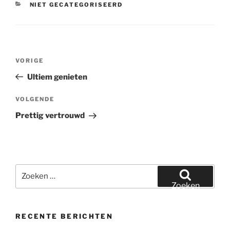
CATEGORIEËN
NIET GECATEGORISEERD
Bericht
Vorig
VORIGE
navigatie
bericht
Ultiem genieten
Volgend
VOLGENDE
bericht
Prettig vertrouwd
Zoeken
naar:
Zoeken
RECENTE BERICHTEN