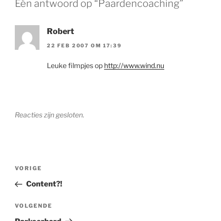
Eén antwoord op “Paardencoaching”
Robert
22 FEB 2007 OM 17:39
Leuke filmpjes op
http://www.wind.nu
Reacties zijn gesloten.
Bericht
Vorig
VORIGE
navigatie
bericht
Content?!
Volgend
VOLGENDE
bericht