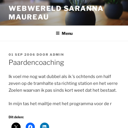
Ga
WEBWERELD SARANNA
naar
MAUREAU
de
inhoud
Menu
GEPLAATST
01 SEP 2006
DOOR
ADMIN
OP
Paardencoaching
Ik voel me nog wat dubbel als ik ’s ochtends om half
zeven op de tramhalte sta richting station en het verre
Zoelen waarvan ik pas sinds kort weet dat het bestaat.
In mijn tas het mailtje met het programma voor de r
Dit delen: