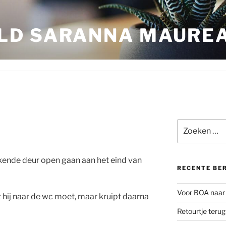
LD SARANNA MAURE
Zoeken
naar:
akende deur open gaan aan het eind van
RECENTE BE
Voor BOA naar 
t hij naar de wc moet, maar kruipt daarna
Retourtje teru