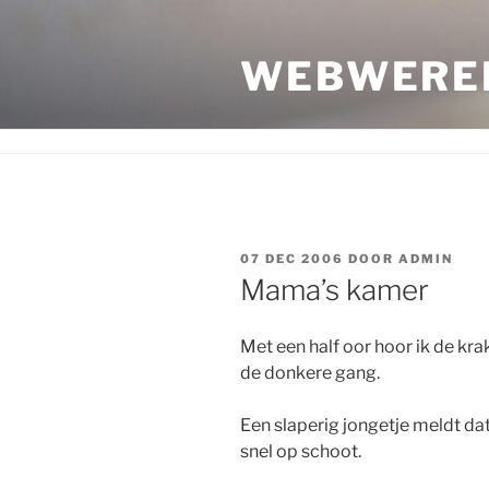
Ga
naar
WEBWERE
de
inhoud
GEPLAATST
07 DEC 2006
DOOR
ADMIN
OP
Mama’s kamer
Met een half oor hoor ik de kr
de donkere gang.
Een slaperig jongetje meldt da
snel op schoot.