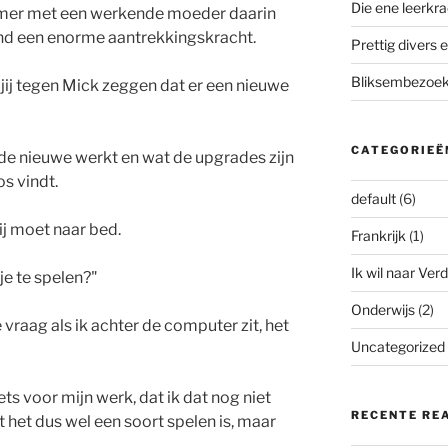
Die ene leerkra
mer met een werkende moeder daarin
vond een enorme aantrekkingskracht.
Prettig divers e
Bliksembezoek 
l jij tegen Mick zeggen dat er een nieuwe
CATEGORIEË
 de nieuwe werkt en wat de upgrades zijn
s vindt.
default
(6)
ij moet naar bed.
Frankrijk
(1)
Ik wil naar Verd
 je te spelen?"
Onderwijs
(2)
ke vraag als ik achter de computer zit, het
Uncategorized
iets voor mijn werk, dat ik dat nog niet
RECENTE RE
 het dus wel een soort spelen is, maar