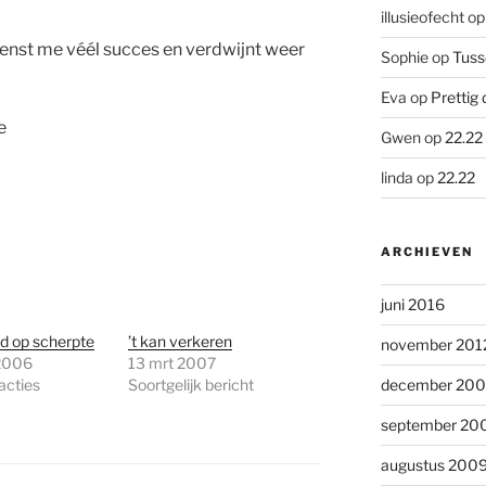
illusieofecht
o
wenst me véél succes en verdwijnt weer
Sophie
op
Tuss
Eva
op
Prettig 
e
Gwen
op
22.22
linda
op
22.22
ARCHIEVEN
juni 2016
d op scherpte
’t kan verkeren
november 201
2006
13 mrt 2007
acties
Soortgelijk bericht
december 20
september 20
augustus 200