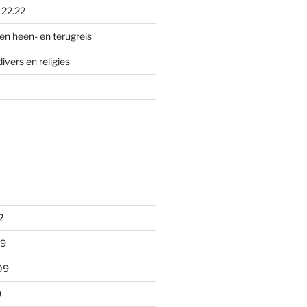
p
22.22
en heen- en terugreis
divers en religies
2
09
09
9