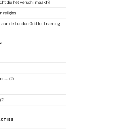
cht die het verschil maakt?!
n religies
aan de London Grid for Learning
N
er…..
(2)
(2)
ACTIES