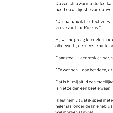
De verlichte warme studeerka
heeft op dit tijdstip van de a
"Oh mam, nu ik hier toch zit, wi
versie van Line Rider is?"
Hij wil me graag laten zien hoe
alhoewel hij de meeste nutteloo
Daar steek ik een stokje voor, h
"En wat ben jij aan het doen, zit
Dat is bij mij altijd een moeilij
is niet zelden een beetje waar.
Ik leg hem uit dat ik speel met 
helemaal onder de knie heb, dat
wel morgen af moet.