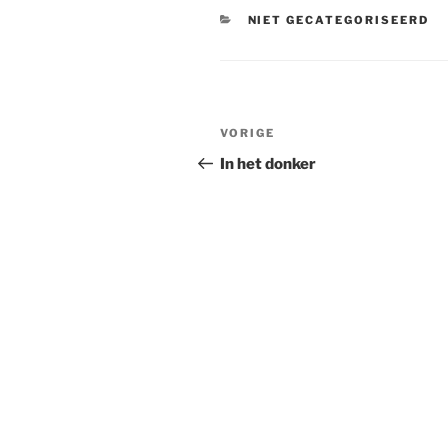
CATEGORIEËN
NIET GECATEGORISEERD
Bericht
Vorig
VORIGE
navigatie
bericht
In het donker