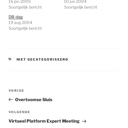
16 jan 2005
10 jun 2004
Soortgelijk bericht
Soortgelijk bericht
DB-dag
19 aug 2004
Soortgelijk bericht
CATEGORIEËN
NIET GECATEGORISEERD
Bericht
Vorig
VORIGE
navigatie
bericht
Overtoomse Sluis
Volgend
VOLGENDE
bericht
Virtueel Platform Expert Meeting