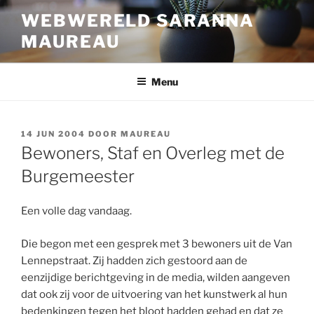
Ga
WEBWERELD SARANNA
naar
MAUREAU
de
inhoud
Menu
GEPLAATST
14 JUN 2004
DOOR
MAUREAU
OP
Bewoners, Staf en Overleg met de
Burgemeester
Een volle dag vandaag.
Die begon met een gesprek met 3 bewoners uit de Van
Lennepstraat. Zij hadden zich gestoord aan de
eenzijdige berichtgeving in de media, wilden aangeven
dat ook zij voor de uitvoering van het kunstwerk al hun
bedenkingen tegen het bloot hadden gehad en dat ze