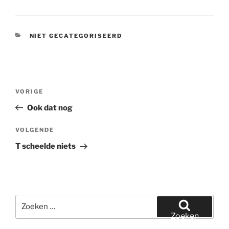
CATEGORIEËN
NIET GECATEGORISEERD
Bericht
Vorig
VORIGE
navigatie
bericht
Ook dat nog
Volgend
VOLGENDE
bericht
T scheelde niets
Zoeken
naar:
Zoeken