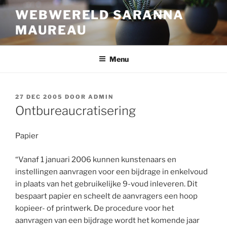
Ga
WEBWERELD SARANNA
naar
MAUREAU
de
inhoud
Menu
GEPLAATST
27 DEC 2005
DOOR
ADMIN
OP
Ontbureaucratisering
Papier
“Vanaf 1 januari 2006 kunnen kunstenaars en
instellingen aanvragen voor een bijdrage in enkelvoud
in plaats van het gebruikelijke 9-voud inleveren. Dit
bespaart papier en scheelt de aanvragers een hoop
kopieer- of printwerk. De procedure voor het
aanvragen van een bijdrage wordt het komende jaar