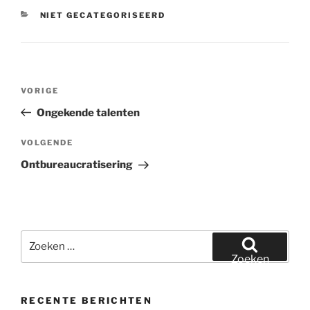
CATEGORIEËN
NIET GECATEGORISEERD
Bericht
Vorig
VORIGE
navigatie
bericht
Ongekende talenten
Volgend
VOLGENDE
bericht
Ontbureaucratisering
Zoeken
naar:
Zoeken
RECENTE BERICHTEN