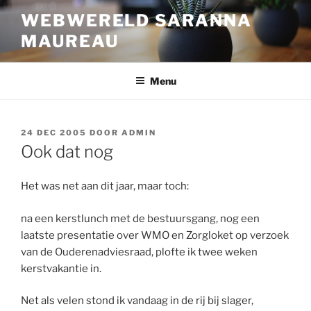
Ga
WEBWERELD SARANNA
naar
MAUREAU
de
inhoud
Menu
GEPLAATST
24 DEC 2005
DOOR
ADMIN
OP
Ook dat nog
Het was net aan dit jaar, maar toch:
na een kerstlunch met de bestuursgang, nog een
laatste presentatie over WMO en Zorgloket op verzoek
van de Ouderenadviesraad, plofte ik twee weken
kerstvakantie in.
Net als velen stond ik vandaag in de rij bij slager,