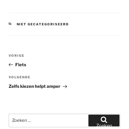
CATEGORIEËN
NIET GECATEGORISEERD
Bericht
Vorig
VORIGE
navigatie
bericht
Fiets
Volgend
VOLGENDE
bericht
Zelfs kiezen helpt amper
Zoeken
naar:
Zoeken