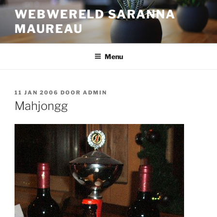
Ga
WEBWERELD SARANNA
naar
MAUREAU
de
inhoud
Menu
GEPLAATST
11 JAN 2006
DOOR
ADMIN
OP
Mahjongg