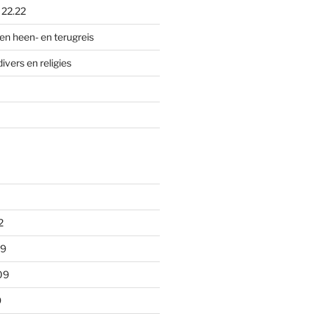
p
22.22
en heen- en terugreis
divers en religies
2
09
09
9