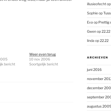
illusieofecht
o
Sophie
op
Tuss
Eva
op
Prettig 
Gwen
op
22.22
linda
op
22.22
Weer even terug
ARCHIEVEN
2005
10 nov 2006
jk bericht
Soortgelijk bericht
juni 2016
november 201
december 20
september 20
augustus 200