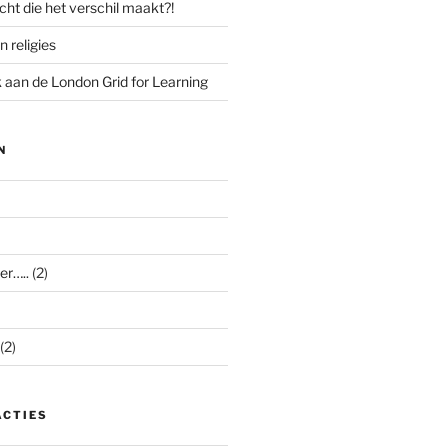
cht die het verschil maakt?!
n religies
aan de London Grid for Learning
N
er…..
(2)
(2)
ACTIES