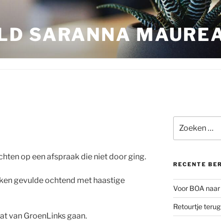
LD SARANNA MAURE
Zoeken
naar:
hten op een afspraak die niet door ging.
RECENTE BE
aken gevulde ochtend met haastige
Voor BOA naar 
Retourtje teru
bat van GroenLinks gaan.