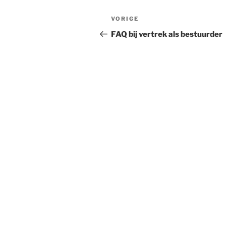
Bericht
Vorig
VORIGE
navigatie
bericht
FAQ bij vertrek als bestuurder