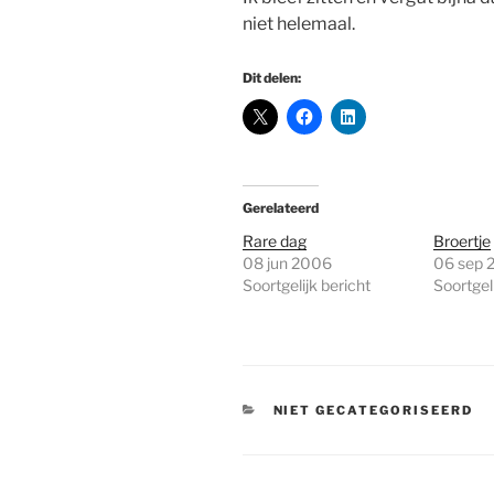
niet helemaal.
Dit delen:
Gerelateerd
Rare dag
Broertje
08 jun 2006
06 sep 
Soortgelijk bericht
Soortgeli
CATEGORIEËN
NIET GECATEGORISEERD