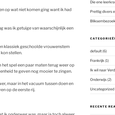
Die ene leerkra
ten op wat niet komen ging want ik had
Prettig divers e
Bliksembezoek 
g was ik getuige van waarschijnlijk een
CATEGORIEË
een klassiek geschoolde vrouwenstem
default
(6)
 kon stellen.
Frankrijk
(1)
m het spel een paar maten terug weer op
Ik wil naar Verd
enheid te geven nog mooier te zingen.
Onderwijs
(2)
er, maar in het vacuum tussen doen en
Uncategorized
en op de eerste rij.
RECENTE RE
 dat ik onderweg was, maar ja toch alweer