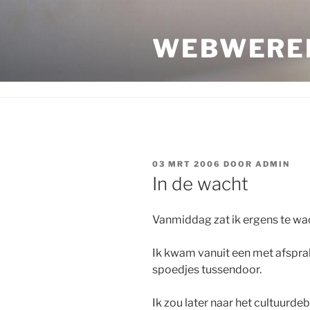
Ga
naar
WEBWERE
de
inhoud
GEPLAATST
03 MRT 2006
DOOR
ADMIN
OP
In de wacht
Vanmiddag zat ik ergens te wac
Ik kwam vanuit een met afspr
spoedjes tussendoor.
Ik zou later naar het cultuurde