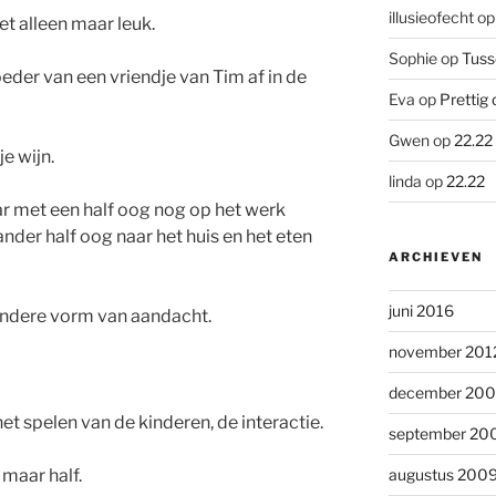
illusieofecht
o
et alleen maar leuk.
Sophie
op
Tuss
der van een vriendje van Tim af in de
Eva
op
Prettig 
Gwen
op
22.22
je wijn.
linda
op
22.22
haar met een half oog nog op het werk
der half oog naar het huis en het eten
ARCHIEVEN
juni 2016
 andere vorm van aandacht.
november 201
december 20
het spelen van de kinderen, de interactie.
september 20
 maar half.
augustus 200