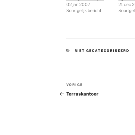
02 jan 2007
21 dec 
Soortgelijk bericht
Soortgeli
CATEGORIEËN
NIET GECATEGORISEERD
Bericht
Vorig
VORIGE
navigatie
bericht
Terraskantoor