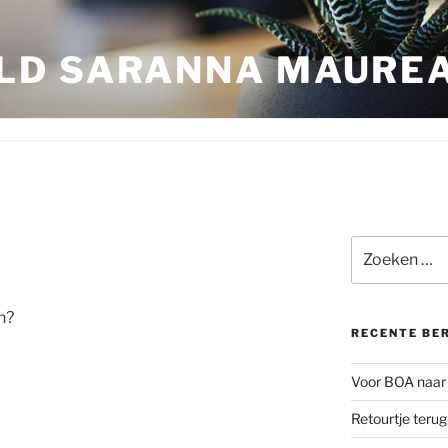
LD SARANNA MAURE
Zoeken
naar:
n?
RECENTE BE
Voor BOA naar 
Retourtje teru