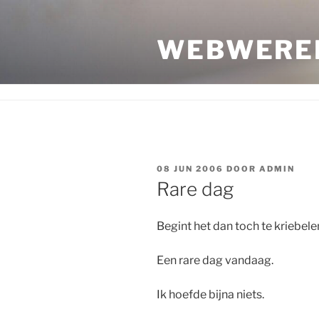
Ga
naar
WEBWERE
de
inhoud
GEPLAATST
08 JUN 2006
DOOR
ADMIN
OP
Rare dag
Begint het dan toch te kriebele
Een rare dag vandaag.
Ik hoefde bijna niets.