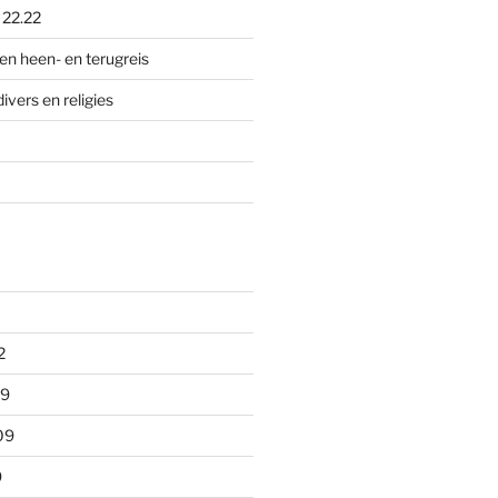
p
22.22
en heen- en terugreis
divers en religies
2
09
09
9