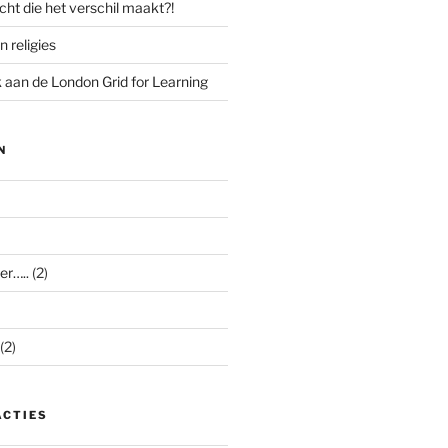
cht die het verschil maakt?!
n religies
aan de London Grid for Learning
N
er…..
(2)
(2)
ACTIES