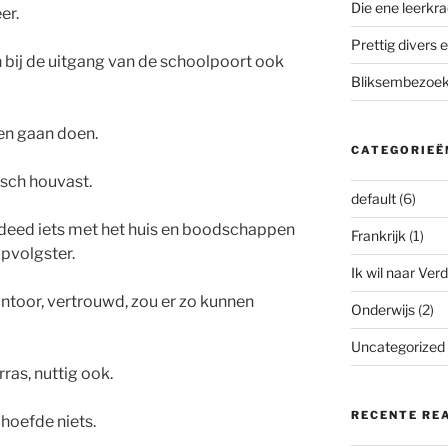
Die ene leerkra
er.
Prettig divers e
bij de uitgang van de schoolpoort ook
Bliksembezoek 
en gaan doen.
CATEGORIEË
isch houvast.
default
(6)
 deed iets met het huis en boodschappen
Frankrijk
(1)
pvolgster.
Ik wil naar Verd
antoor, vertrouwd, zou er zo kunnen
Onderwijs
(2)
Uncategorized
ras, nuttig ook.
RECENTE RE
 hoefde niets.