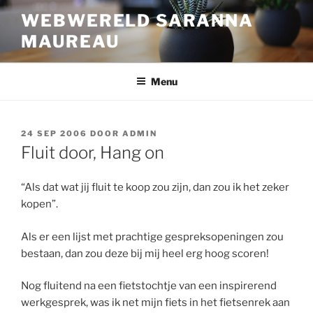
Ga
WEBWERELD SARANNA
naar
MAUREAU
de
inhoud
Menu
GEPLAATST
24 SEP 2006
DOOR
ADMIN
OP
Fluit door, Hang on
“Als dat wat jij fluit te koop zou zijn, dan zou ik het zeker
kopen”.
Als er een lijst met prachtige gespreksopeningen zou
bestaan, dan zou deze bij mij heel erg hoog scoren!
Nog fluitend na een fietstochtje van een inspirerend
werkgesprek, was ik net mijn fiets in het fietsenrek aan