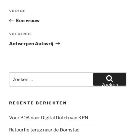
Bericht
Vorig
VORIGE
navigatie
bericht
Een vrouw
Volgend
VOLGENDE
bericht
Antwerpen Autovrij
Zoeken
naar:
Zoeken
RECENTE BERICHTEN
Voor BOA naar Digital Dutch van KPN
Retourtje terug naar de Domstad