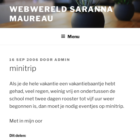
Ga
WEBWERELD SARANNA
naar
MAUREAU
de
inhoud
Menu
GEPLAATST
16 SEP 2006
DOOR
ADMIN
OP
minitrip
Als je de hele vakantie een vakantiebaantje hebt
gehad, veel regen, weinig vrij en ondertussen de
school met twee dagen rooster tot vijf uur weer
begonnen is, dan moet je nodig eventjes op minitrip.
Met in mijn oor
Dit delen: