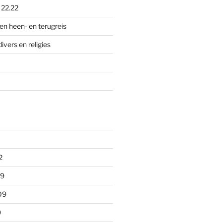
p
22.22
en heen- en terugreis
divers en religies
2
09
09
9