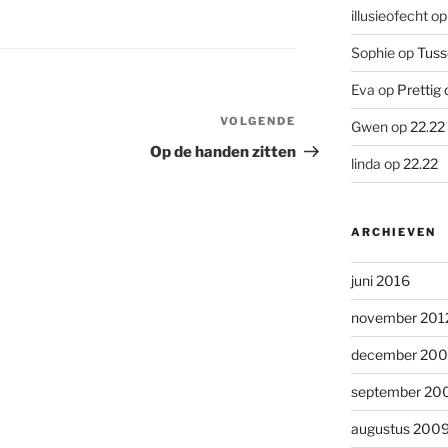
illusieofecht
o
Sophie
op
Tuss
Eva
op
Prettig 
VOLGENDE
Volgend
Gwen
op
22.22
bericht
Op de handen zitten
linda
op
22.22
ARCHIEVEN
juni 2016
november 201
december 20
september 20
augustus 200