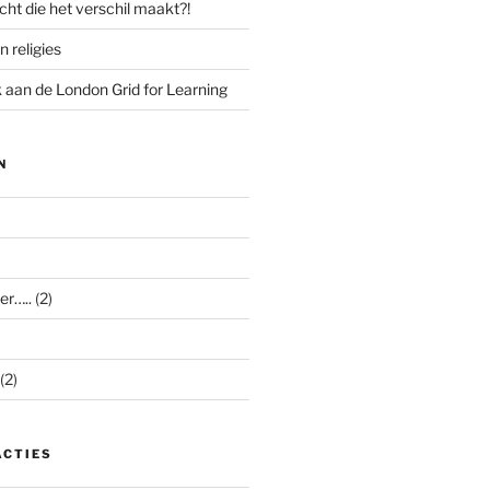
cht die het verschil maakt?!
n religies
aan de London Grid for Learning
N
er…..
(2)
(2)
ACTIES