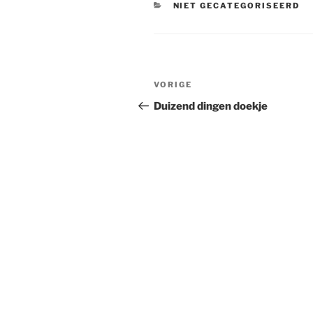
CATEGORIEËN
NIET GECATEGORISEERD
Bericht
Vorig
VORIGE
navigatie
bericht
Duizend dingen doekje