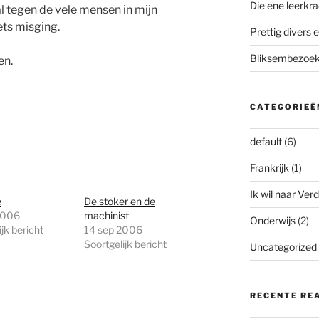
Die ene leerkra
 al tegen de vele mensen in mijn
ts misging.
Prettig divers e
Bliksembezoek 
en.
CATEGORIEË
default
(6)
Frankrijk
(1)
Ik wil naar Verd
e
De stoker en de
2006
machinist
Onderwijs
(2)
jk bericht
14 sep 2006
Soortgelijk bericht
Uncategorized
RECENTE RE