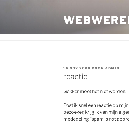
Ga
naar
WEBWERE
de
inhoud
GEPLAATST
16 NOV 2006
DOOR
ADMIN
OP
reactie
Gekker moet het niet worden.
Post ik snel een reactie op mi
bezoeker, krijg ik van mijn eige
mededeling “spam is not appre