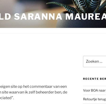
LD SARANNA MAURE
Zoeken
naar:
RECENTE BE
jn eigen site op het commentaar van een
Voor BOA naar 
n site waarvan ik zelf beheerder ben, de
ciated”.
Retourtje teru