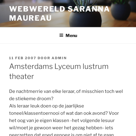
Ga
WEBWERELD SARANNA
naar
MAUREAU
de
inhoud
Menu
GEPLAATST
11 FEB 2007
DOOR
ADMIN
OP
Amsterdams Lyceum lustrum
theater
De nachtmerrie van elke leraar, of misschien toch wel
de stiekeme droom?
Als leraar leuk doen op de jaarlijkse
toneel/klassentoernooi of wat dan ook avond? Voor
het oog van je eigen klassen -het volgende lesuur
wil/moet je gewoon weer het gezag hebben- iets
neerzetten dat goed genoeg is om niet af te gaan.