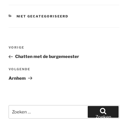
CATEGORIEËN
NIET GECATEGORISEERD
Bericht
Vorig
VORIGE
navigatie
bericht
Chatten met de burgemeester
Volgend
VOLGENDE
bericht
Arnhem
Zoeken
naar:
Zoeken