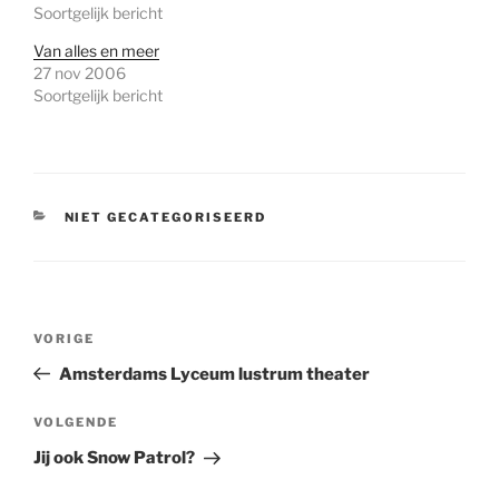
Soortgelijk bericht
Van alles en meer
27 nov 2006
Soortgelijk bericht
CATEGORIEËN
NIET GECATEGORISEERD
Bericht
Vorig
VORIGE
navigatie
bericht
Amsterdams Lyceum lustrum theater
Volgend
VOLGENDE
bericht
Jij ook Snow Patrol?