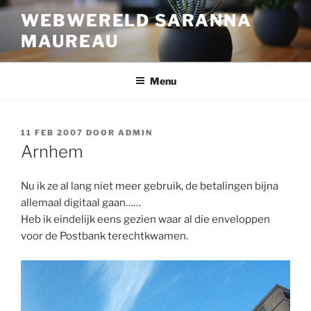
Ga
WEBWERELD SARANNA
naar
MAUREAU
de
inhoud
Menu
GEPLAATST
11 FEB 2007
DOOR
ADMIN
OP
Arnhem
Nu ik ze al lang niet meer gebruik, de betalingen bijna
allemaal digitaal gaan……
Heb ik eindelijk eens gezien waar al die enveloppen
voor de Postbank terechtkwamen.