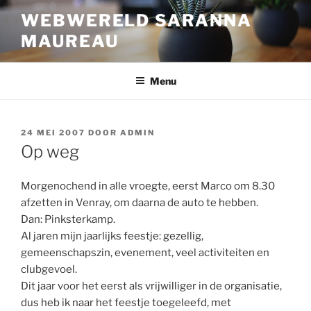
Ga
WEBWERELD SARANNA
naar
MAUREAU
de
inhoud
Menu
GEPLAATST
24 MEI 2007
DOOR
ADMIN
OP
Op weg
Morgenochend in alle vroegte, eerst Marco om 8.30
afzetten in Venray, om daarna de auto te hebben.
Dan: Pinksterkamp.
Al jaren mijn jaarlijks feestje: gezellig,
gemeenschapszin, evenement, veel activiteiten en
clubgevoel.
Dit jaar voor het eerst als vrijwilliger in de organisatie,
dus heb ik naar het feestje toegeleefd, met