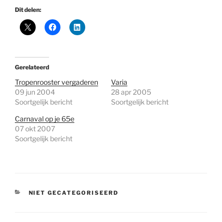
Dit delen:
Gerelateerd
Tropenrooster vergaderen
Varia
09 jun 2004
28 apr 2005
Soortgelijk bericht
Soortgelijk bericht
Carnaval op je 65e
07 okt 2007
Soortgelijk bericht
CATEGORIEËN
NIET GECATEGORISEERD