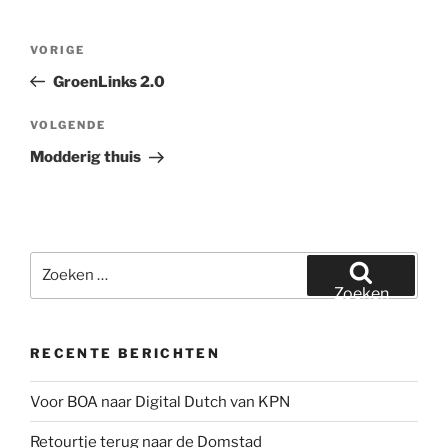
Bericht
Vorig
VORIGE
navigatie
bericht
GroenLinks 2.0
Volgend
VOLGENDE
bericht
Modderig thuis
Zoeken
naar:
Zoeken
RECENTE BERICHTEN
Voor BOA naar Digital Dutch van KPN
Retourtje terug naar de Domstad