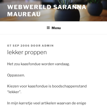
Ga
WEBWERELD SARANNA
naar
MAUREAU
de
inhoud
Menu
GEPLAATST
07 SEP 2006
DOOR
ADMIN
OP
lekker proppen
Het zou kaasfondue worden vandaag.
Oppassen.
Kiezen voor kaasfondue is boodschappenstand
“lekker”.
In mijn karretje veel artikelen waarvan de enige