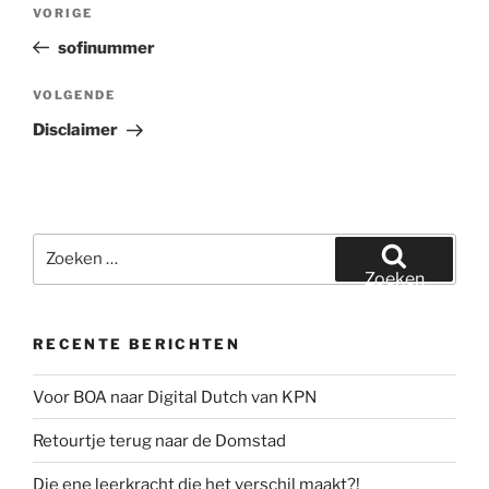
Bericht
Vorig
VORIGE
navigatie
bericht
sofinummer
Volgend
VOLGENDE
bericht
Disclaimer
Zoeken
naar:
Zoeken
RECENTE BERICHTEN
Voor BOA naar Digital Dutch van KPN
Retourtje terug naar de Domstad
Die ene leerkracht die het verschil maakt?!