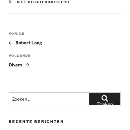
CATEGORIEËN
NIET GECATEGORISEERD
Bericht
Vorig
VORIGE
navigatie
bericht
Robert Long
Volgend
VOLGENDE
bericht
Divers
Zoeken
naar:
Zoeken
RECENTE BERICHTEN