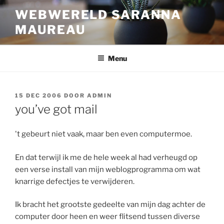
Ga
WEBWERELD SARANNA
naar
MAUREAU
de
inhoud
Menu
GEPLAATST
15 DEC 2006
DOOR
ADMIN
OP
you’ve got mail
't gebeurt niet vaak, maar ben even computermoe.
En dat terwijl ik me de hele week al had verheugd op
een verse install van mijn weblogprogramma om wat
knarrige defectjes te verwijderen.
Ik bracht het grootste gedeelte van mijn dag achter de
computer door heen en weer flitsend tussen diverse